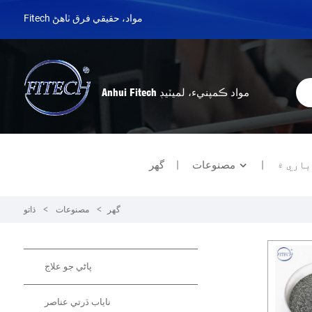
Fitech مواد، حقيقي فرق ٺاهڻ
Anhui Fitech مواد ڪمپنيء، لميٽيڊ
باري ۾
مصنوعات
گهر
ڌاتو
گهر
مصنوعات
ڌاتو
پاڻي جو علاج
ناياب ڌرتي عناصر