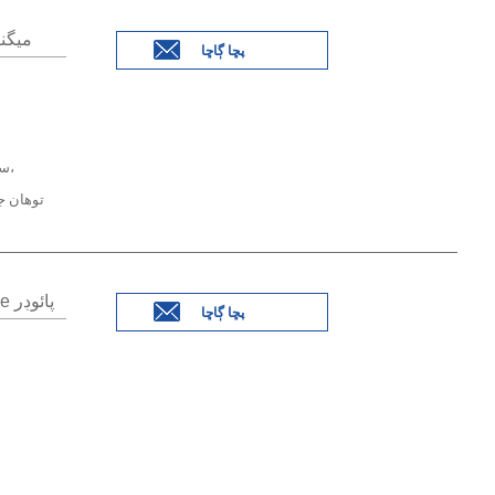
-4 Az31
پڇا ڳاڇا
1000kgs pallet سان،
توهان ج
اعلي پاڪائي 3N سپر فائن CAS 7782-49-2 Se پائوڊر
پڇا ڳاڇا