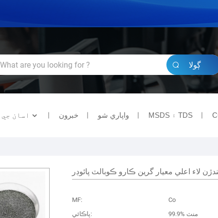
ڳولا
C
MSDS ۽ TDS
واپاري شو
خبرون
اسان جي 
دڙن لاء اعلي معيار گرين ڪارو ڪوبالٽ پائوڊر
MF:
Co
99.9% منٽ
پاڪائي: