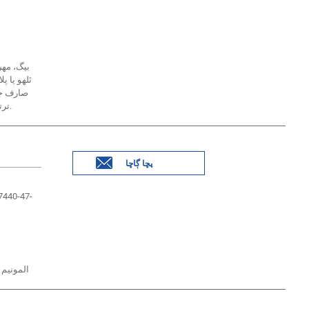
ٿلهو يا پ
صارف ج
ترتيب ڏئي سگهجي ٿو.
پڇا ڳاڇا
 7440-47-
المونيم