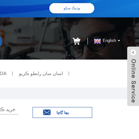
وڌيڪ سکو
English
اسان سان رابطو ڪريو
OA
خريد ڪن
پڇا ڳاڇا