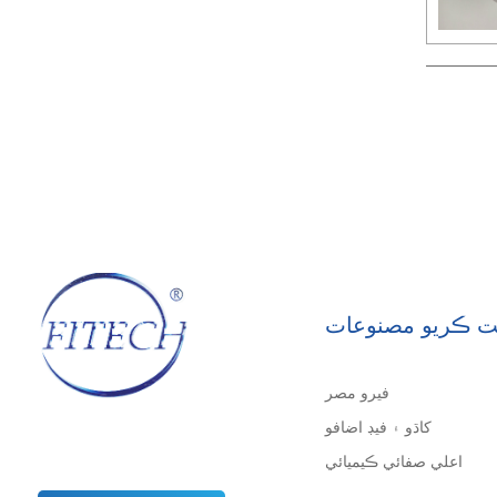
ت ڪريو مصنوعات
فيرو مصر
کاڌو ۽ فيڊ اضافو
اعلي صفائي ڪيميائي