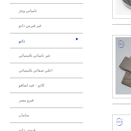
نامياتي وچڙ
غير فيرس ڌاتو
ڌاتو
غير نامياتي ڪيميائي
اعلي صفائي ڪيميائي
کاڌو ۽ فيڊ اضافو
فيرو مصر
سامان
قيمتي ڌاتو