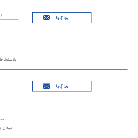
um
پڇا ڳاڇا
پلاسٽڪ فل
پڇا ڳاڇا
1000kgs pallet سان،
توهان ج