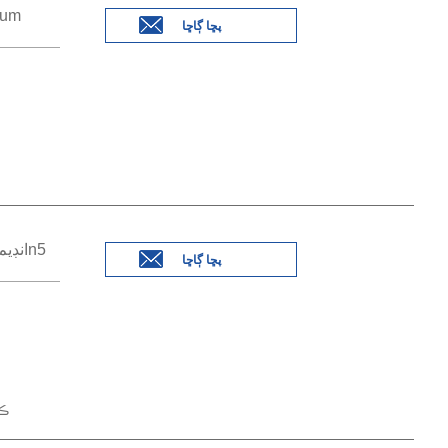
پڇا ڳاڇا
پڇا ڳاڇا
%
kg