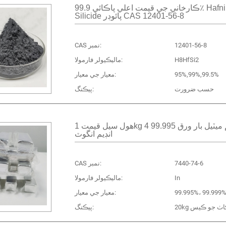
ڪارخاني جي قيمت اعلي پاڪائي 99.9٪ Hafnium
Silicide پائوڊر CAS 12401-56-8
12401-56-8
CAS نمبر:
H8HfSi2
ماليڪيولر فارمولا:
95%,99%,99.5%
معيار جي معيار:
حسب ضرورت
پيڪنگ:
هول سيل قيمت 1kg انڊيم ميٽيل بار ورق 99.995 4n5
انڊيم انگوٽ
7440-74-6
CAS نمبر:
In
ماليڪيولر فارمولا:
99.995%، 99.999
معيار جي معيار:
20 ڪاٺ جو ڪيس
پيڪنگ: