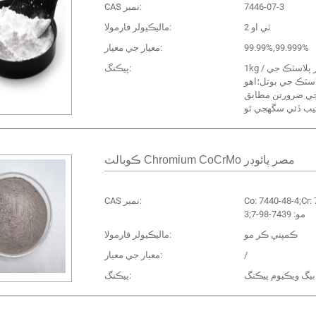
7446-07-3
CAS نمبر:
ٽي او 2
ماليڪيولر فارمولا:
99.99%,99.999%
معيار جي معيار:
1kg / بيگ، مهر پلاسٽڪ جي
پيڪنگ:
لاسٽڪ جي بوتل؛اهو
ي ضرورتن مطابق
ڪوبالٽ Chromium CoCrMo مصر پائوڊر
Co: 7440-48-4;Cr:
CAS نمبر:
3;مو: 7439-98-7
ڪمپني ڪر مو
ماليڪيولر فارمولا:
/
معيار جي معيار:
 بيگ ويڪيوم پيڪنگ
پيڪنگ: