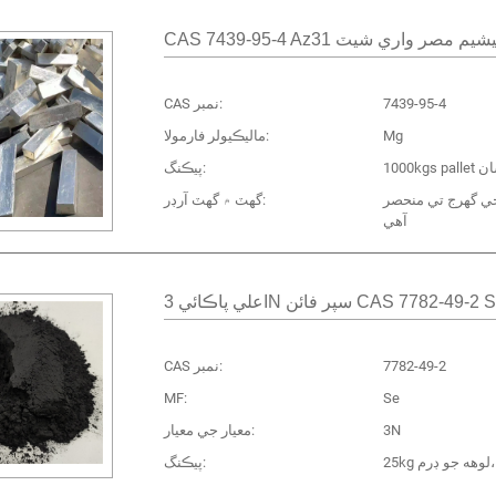
CAS 7439-95 ميگنيشيم مصر واري شيٽ
7439-95-4
CAS نمبر:
Mg
ماليڪيولر فارمولا:
پيڪنگ:
ي گهرج تي منحصر
گھٽ ۾ گھٽ آرڊر:
آهي
7782-49-2
CAS نمبر:
MF:
Se
3N
معيار جي معيار:
25kg لوهه جو ڊرم،
پيڪنگ: