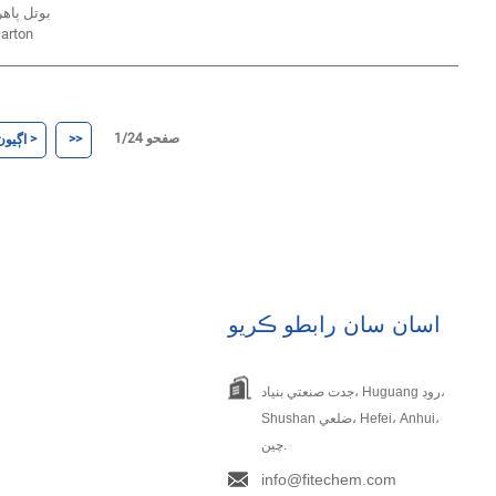
سان، 20-on
صفحو 1/24
>>
اڳيون >
اسان سان رابطو ڪريو
ج
جدت صنعتي بنياد، Huguang روڊ،
Shushan ضلعي، Hefei، Anhui،
چين.
info@fitechem.com