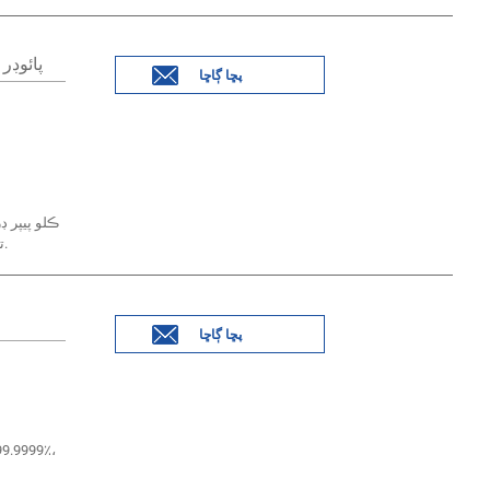
CAS 7439-98-7 Molybdenum پائوڊر 99.95% من
پڇا ڳاڇا
× 20'FCL تختي سان.
پڇا ڳاڇا
99.9999٪،