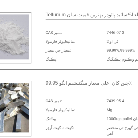
Telluri ڊاء آڪسائيڊ پائوڊر بهترين قيمت سان
7446-07-3
CAS نمبر:
ٽي او 2
ماليڪيولر فارمولا:
99.99%,99.999%
معيار جي معيار:
م ويڪيوم پيڪنگنگ
پيڪنگ:
چين کان اعلي معيار ميگنيشيم انگو 99.95٪
7439-95-4
CAS نمبر:
Mg
ماليڪيولر فارمولا:
پيڪنگ:
ي گهرج تي منحصر
گھٽ ۾ گھٽ آرڊر:
آهي