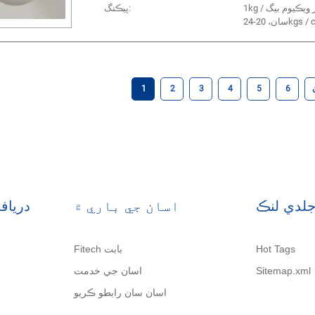
1kg / بوتل ٻاهر ويڪيوم بيگ
پيڪنگ:
24kgs / cart
1
2
3
4
5
6
لدي لنڪ
اسان جي باري ۾
درياف
Hot Tags
Fitech بابت
Sitemap.xml
اسان جي خدمت
اسان سان رابطو ڪريو