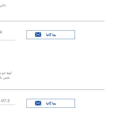
داڻي 
پڇا ڳاڇا
ٽيليوريم ڊاءِ آڪ
پڇا ڳاڇا