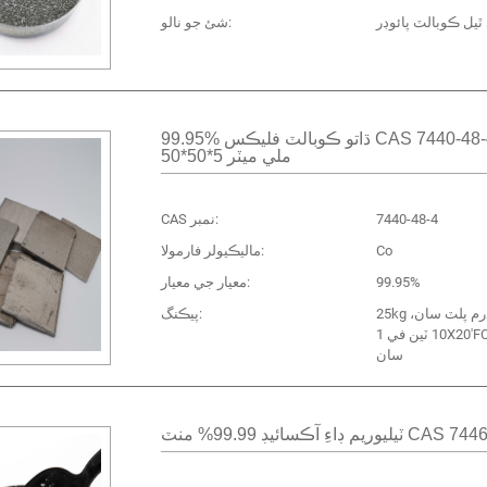
ٿيل ڪوبالٽ پائوڊر
شئ جو نالو:
99.95% ڌاتو ڪوبالٽ فليڪس CAS 7440-48-4
50*50*5 ملي ميٽر
7440-48-4
CAS نمبر:
Co
ماليڪيولر فارمولا:
99.95%
معيار جي معيار:
25kg لوھ جو ڊرم پلٽ سان،
پيڪنگ:
10 ٽين في 1X20'FCL تختي
سان
سائيڊ 99.99% منٽ CAS 7446-07-3