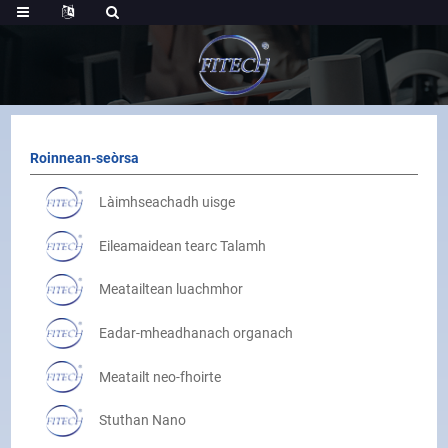
Roinnean-seòrsa
Làimhseachadh uisge
Eileamaidean tearc Talamh
Meatailtean luachmhor
Eadar-mheadhanach organach
Meatailt neo-fhoirte
Stuthan Nano