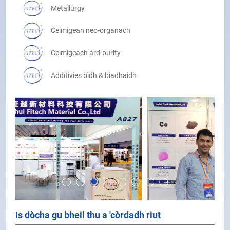
Metallurgy
Ceimigean neo-organach
Ceimigeach àrd-purity
Additivies bìdh & biadhaidh
Alloys Ferro
Uidheamachd
Is dòcha gu bheil thu a 'còrdadh riut