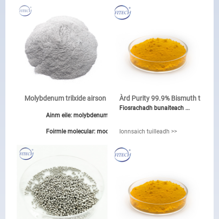
Molybdenum trilxide airson an ...
Àrd Purity 99.9% Bismuth t ...
Fiosrachadh bunaiteach ...
Ainm eile: molybdenum oxide
Foirmle molecular: moo3
Ionnsaich tuilleadh >>
Einecs Chan eil .: 215-204-7
Ìre Ìre: Ìre Gnìomhachais
Coltas: geal gu liath, pùdar uaine jet
Iarrtas: Alloy / Catalyis
Dùmhlachd: 4.692 G / cm3