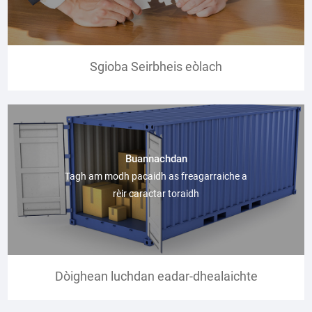
Sgioba Seirbheis eòlach
Buannachdan
Tagh am modh pacaidh as freagarraiche a
rèir caractar toraidh
Dòighean luchdan eadar-dhealaichte