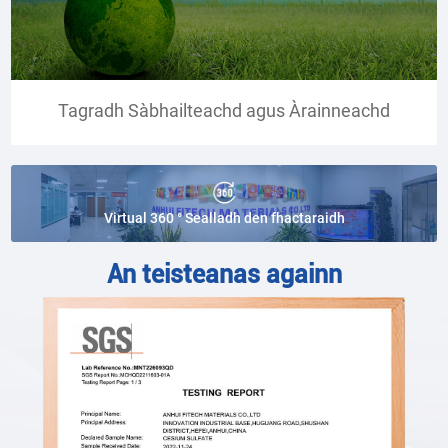
Tagradh Sàbhailteachd agus Àrainneachd
Virtual 360 ° Sealladh den fhactaraidh
An teisteanas againn