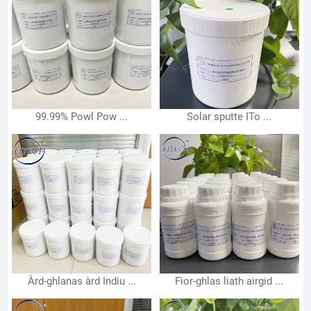
99.99% Powl Pow ...
Solar sputte ITo ...
Àrd-ghlanas àrd Indiu ...
Fìor-ghlas liath airgid ...