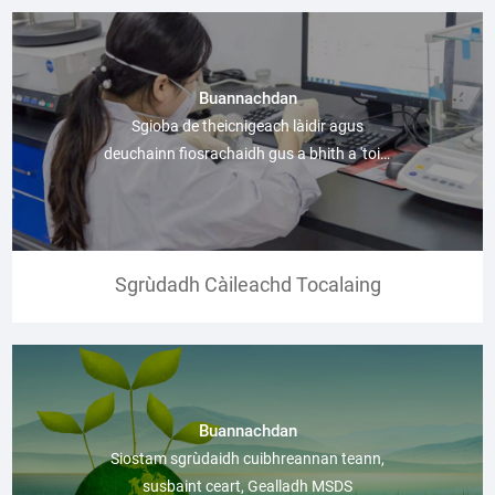
Buannachdan
Sgioba de theicnigeach làidir agus
deuchainn fiosrachaidh gus a bhith a 'toirt
a-mach coa
Sgrùdadh Càileachd Tocalaing
Buannachdan
Siostam sgrùdaidh cuibhreannan teann,
susbaint ceart, Gealladh MSDS