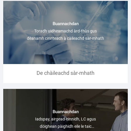
Buannachdan
Toradh uidheamachd àrd-thùs gus
dèanamh cinnteach à càileachd sàr-mhath
De chàileachd sàr-mhath
Buannachdan
Iadspay, airgead-cinnidh, LC agus
dòighean pàighidh eile le taic