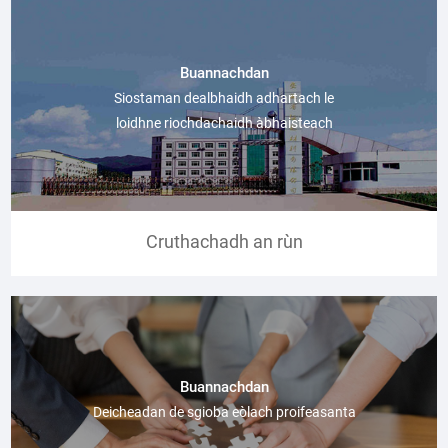
Buannachdan
Siostaman dealbhaidh adhartach le
loidhne riochdachaidh àbhaisteach
Cruthachadh an rùn
Buannachdan
Deicheadan de sgioba eòlach proifeasanta