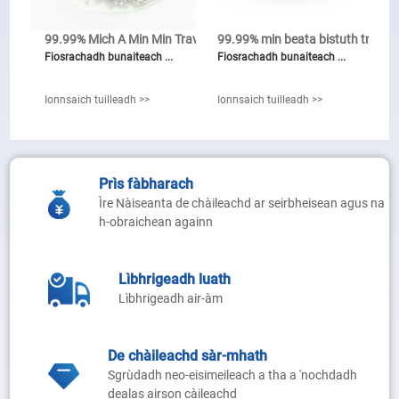
Puing leaghaidh: 795 ° C.
99.99% Mich A Min Min Trave Col ...
99.99% min beata bistuth trio ...
Puing goil: 1155 ° C.
Fiosrachadh bunaiteach ...
Fiosrachadh bunaiteach ...
Ionnsaich tuilleadh >>
Ionnsaich tuilleadh >>
Ionnsaich tuilleadh >>
Prìs fàbharach
Ìre Nàiseanta de chàileachd ar seirbheisean agus na
h-obraichean againn
Lìbhrigeadh luath
Lìbhrigeadh air-àm
De chàileachd sàr-mhath
Sgrùdadh neo-eisimeileach a tha a 'nochdadh
dealas airson càileachd