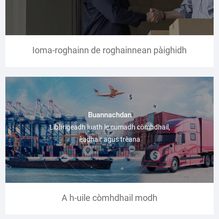
cruinneachaidh ioma-airgead
Ioma-roghainn de roghainnean pàighidh
Buannachdan
Lìbhrigeadh luath le cumadh còmhdhail,
èadhair agus trèana
A h-uile còmhdhail modh