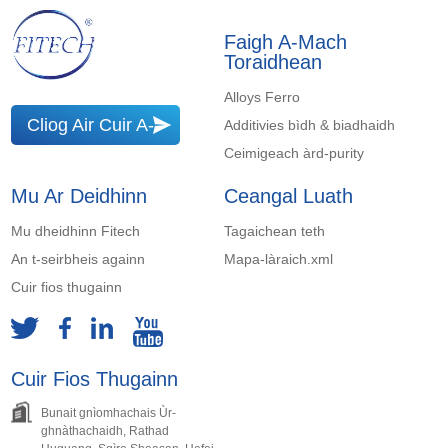
Faigh A-Mach
Toraidhean
Alloys Ferro
Cliog Air Cuir A-
Additivies bìdh & biadhaidh
Ceimigeach àrd-purity
Steach
Mu Ar Deidhinn
Ceangal Luath
Mu dheidhinn Fitech
Tagaichean teth
An t-seirbheis againn
Mapa-làraich.xml
Cuir fios thugainn
Cuir Fios Thugainn
Bunait gnìomhachais Ùr-
ghnàthachaidh, Rathad