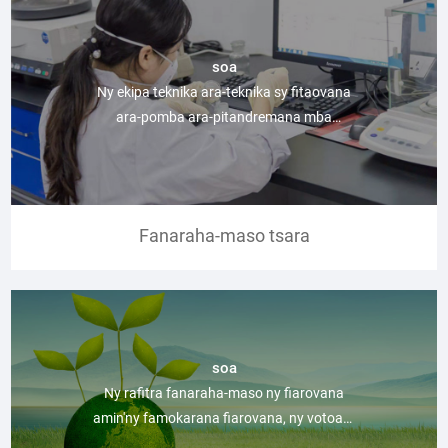
soa
Ny ekipa teknika ara-teknika sy fitaovana
ara-pomba ara-pitandremana mba
hamoahana ny COA
Fanaraha-maso tsara
soa
Ny rafitra fanaraha-maso ny fiarovana
amin'ny famokarana fiarovana, ny votoaty
TD, MSDS dia manome antoka