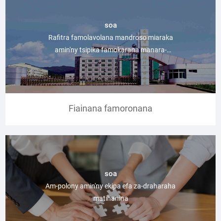
soa
Rafitra famolavolana mandroso miaraka
amin'ny tsipika famokarana manara-
penitra
Fiainana famoronana
soa
Am-polony amin'ny ekipa efa za-draharaha
matihanina