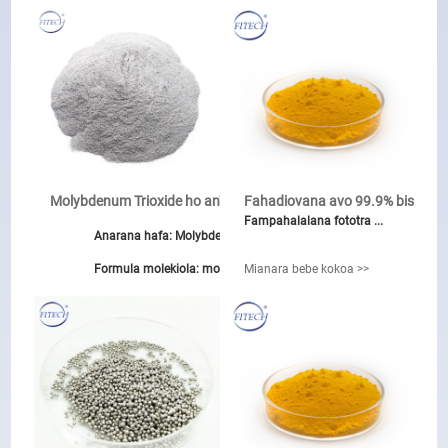
Molybdenum Trioxide ho an'ny ...
Fahadiovana avo 99.9% bismuth t
Fampahalalana fototra ...
Anarana hafa: Molybdenum oxide
Formula molekiola: moo3
Mianara bebe kokoa >>
Einecs no.: 215-204-7
Kolontsaina kilasy: kilasy indostrialy
Fipoahana: Fotsy fotsy volo, vovony maitso
Fampiharana: Alloy / catalysis
DENSITY: 4.692 g / cm3