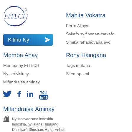
Mahita Vokatra
Ferro Alloys
Sakafo sy fihenan-tsakafo
Kitiho Ny
Simika fahadiovana avo
Fandefasana
Momba Anay
Rohy Haingana
Momba ny FITECH
Tags mafana
Ny serivisinay
Sitemap.xml
Mifandraisa aminay
Mifandraisa Aminay
Ny fanavaozana indostria
indostria, ny lalana Huguang,
Distrikan'i Shushan, Hefei, Anhui,