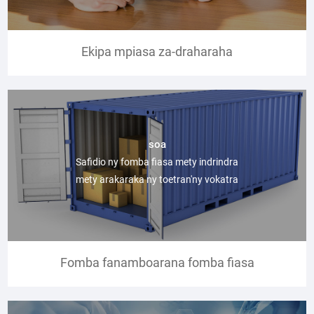
Ekipa mpiasa za-draharaha
soa
Safidio ny fomba fiasa mety indrindra
mety arakaraka ny toetran'ny vokatra
Fomba fanamboarana fomba fiasa