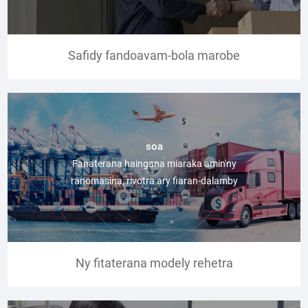
Safidy fandoavam-bola marobe
soa
Fanaterana haingana miaraka amin'ny
ranomasina, rivotra ary fiaran-dalamby
Ny fitaterana modely rehetra