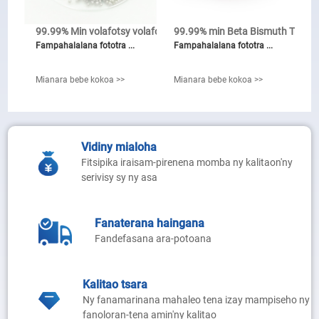
Mangatsiatsiaka: 795 ° C
99.99% Min volafotsy volafotsy-volafotsy ...
99.99% min Beta Bismuth Trio ...
Mangotraka: 1155 ° C
Fampahalalana fototra ...
Fampahalalana fototra ...
Mianara bebe kokoa >>
Mianara bebe kokoa >>
Mianara bebe kokoa >>
Vidiny mialoha
Fitsipika iraisam-pirenena momba ny kalitaon'ny
serivisy sy ny asa
Fanaterana haingana
Fandefasana ara-potoana
Kalitao tsara
Ny fanamarinana mahaleo tena izay mampiseho ny
fanoloran-tena amin'ny kalitao