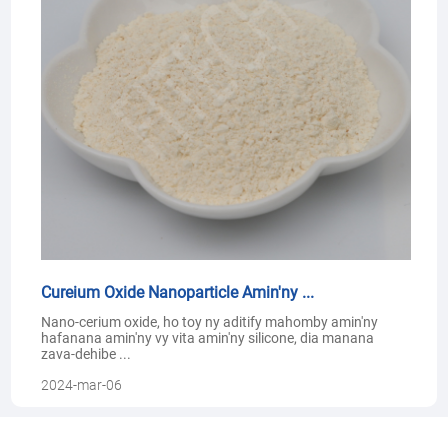
Cureium Oxide Nanoparticle Amin'ny ...
Nano-cerium oxide, ho toy ny aditify mahomby amin'ny
hafanana amin'ny vy vita amin'ny silicone, dia manana
zava-dehibe ...
2024-mar-06