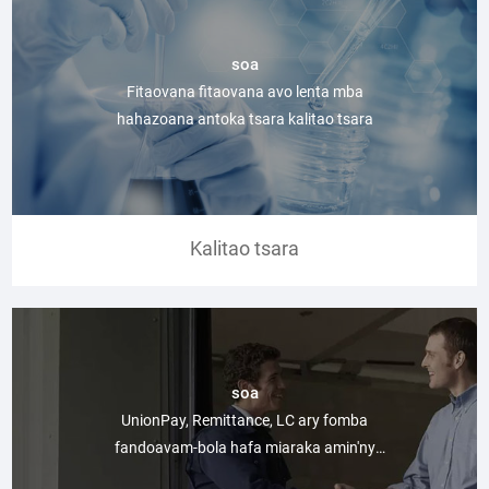
soa
Fitaovana fitaovana avo lenta mba
hahazoana antoka tsara kalitao tsara
Kalitao tsara
soa
UnionPay, Remittance, LC ary fomba
fandoavam-bola hafa miaraka amin'ny
fanohanana fanangonana marobe