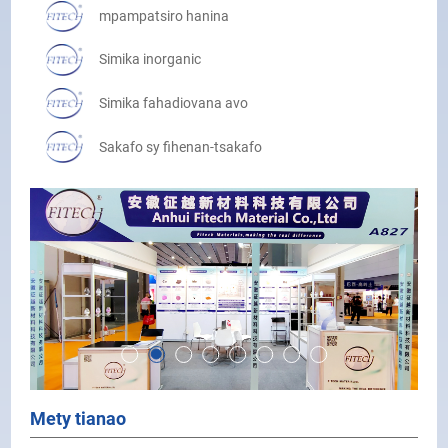
mpampatsiro hanina
Simika inorganic
Simika fahadiovana avo
Sakafo sy fihenan-tsakafo
Ferro Alloys
Fitaovana
Mety tianao