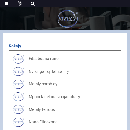
Sokajy
Fitsaboana rano
Ny singa tsy fahita firy
Metaly sarobidy
Mpanelanelana voajanahary
Metaly ferrous
Nano Fitaovana