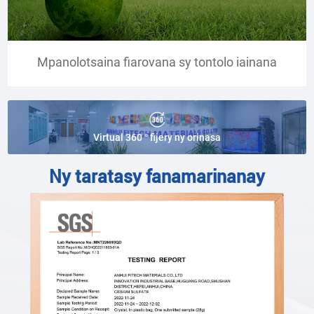
Mpanolotsaina fiarovana sy tontolo iainana
Virtual 360 ° fijery ny orinasa
Ny taratasy fanamarinanay