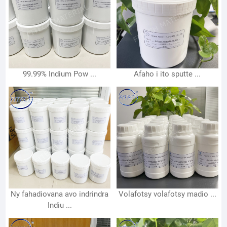
99.99% Indium Pow ...
Afaho i ito sputte ...
Ny fahadiovana avo indrindra
Volafotsy volafotsy madio ...
Indiu ...