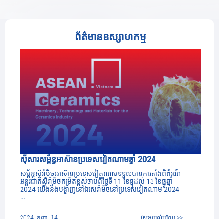
ព័ត៌មានឧស្សាហកម្ម
ស៊ីសារសម្ព័ន្ធអាស៊ានប្រទេសវៀតណាមឆ្នាំ 2024
សម្ព័ន្ធស៊ីរ៉ាមិចអាស៊ានប្រទេសវៀតណាមទទួលបានការតាំងពិព័រណ៍
អន្ដរជាតិស៊ីរ៉ាមិចកម្រិតខ្ពស់ចាប់ពីថ្ងៃទី 11 ខែធ្នូដល់ 13 ខែធ្នូឆ្នាំ
2024 យើងនឹងបង្ហាញនៅឯសេរ៉ាមិចនៅប្រទេសវៀតណាម 2024
...
2024- កញ្ញា -14
ស្វែងយល់បន្ថែម >>