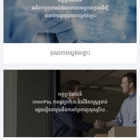
ផលិតកម្មឧបករណ៍ដែលមានសមត្ថភាពខ្ពស់ដើម្បី
ធានាបាននូវគុណភាពល្អឥតខ្ចោះ
គុណភាពល្អឥតខ្ចោះ
អត្ថប្រយោជន៍
UnionPay, ការផ្ទេរប្រាក់, lc និងវិធីសាស្ត្រទូទាត់
ផ្សេងទៀតជាមួយនឹងការគាំទ្រការប្រមូលរូបិយ
ប័ណ្ណពហុរូបិយប័ណ្ណ