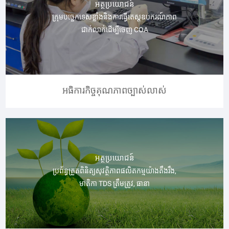
អត្ថប្រយោជន៍
ក្រុមបច្ចេកទេសខ្លាំងនិងការធ្វើតេស្តឧបករណ៍ភាព
ជាក់លាក់ដើម្បីចេញ COA
អធិការកិច្ចគុណភាពច្បាស់លាស់
អត្ថប្រយោជន៍
ប្រព័ន្ធត្រួតពិនិត្យសុវត្ថិភាពផលិតកម្មយ៉ាងតឹងរឹង,
មាតិកា TDS ត្រឹមត្រូវ, ធានា