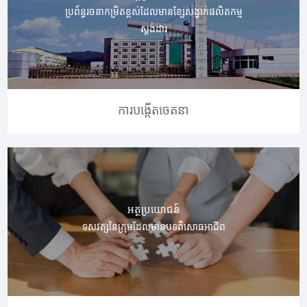
ប្រព័ន្ធរចនាកម្រិតខ្ពស់ដែលមានខ្សែសង្វាក់ផលិតកម្ម
ស្តង់ដារ
ការបង្កើតចេតនា
អត្ថប្រយោជន៍
ទសវត្សនៃក្រុមដែលមានបទពិសោធអាជីព