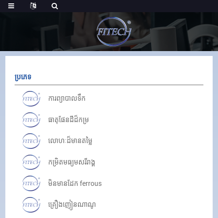
ប្រភេទ
ការព្យាបាលទឹក
ធាតុផែនដីដ៏កម្រ
លោហៈដ៏មានតម្លៃ
កម្រិតមធ្យមសរីរាង្គ
មិនមានដែក ferrous
គ្រឿងញៀនណាណូ