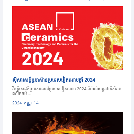
ស៊ីសារសម្ព័ន្ធអាស៊ានប្រទេសវៀតណាមឆ្នាំ 2024
វិបត្តិសេដ្ឋកិច្ចអាស៊ាននៅប្រទេសវៀតណាម 2024 ពិព័រណ៍អន្ដរជាតិសំរាប់
ផលិតកម្ម ...
2024- កញ្ញា -14