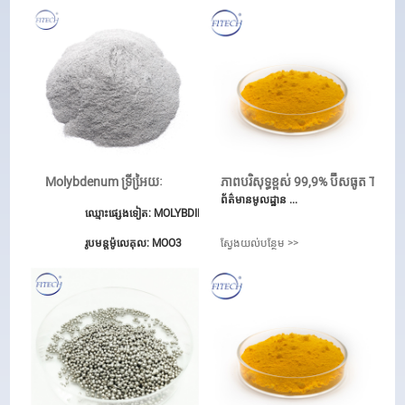
Molybdenum ទ្រីអៃ្រយៈ
ភាពបរិសុទ្ធខ្ពស់ 99,9% ប៊ីសធូត T ...
ព័ត៌មានមូលដ្ឋាន ...
ឈ្មោះផ្សេងទៀត: MOLYBDINUM អុកស៊ីដ
រូបមន្តម៉ូលេគុល: MOO3
ស្វែងយល់បន្ថែម >>
អែអ៊ីណេសទេ: 215-204-7
ស្តង់ដារថ្នាក់: ថ្នាក់ឧស្សាហកម្ម
រូបរាង: សចំពោះពណ៌ប្រផេះម្សៅបៃតង
ការដាក់ពាក្យសុំ: យ៉ាន់ស្ព័រ / កាតូលីស
ដង់ស៊ីតេ: 4.692 ក្រាម / ស៊ីអឹម 3