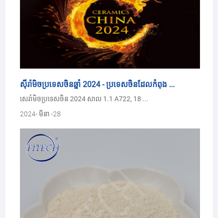
ស៊ីរ៉ាមិចប្រទេសចិនឆ្នាំ 2024 - ប្រទេសចិនដែលកំពុង ...
សេរ៉ាមិចប្រទេសចិន 2024 សាល 1.1 A722, 18 ...
2024- មីនា -28