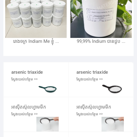
រោងចក្រ Indiam Me ខ្ញុំ ...
99,99% Indium បានជួប ...
arsenic triaxide
arsenic triaxide
ស្វែងយល់បន្ថែម >>
ស្វែងយល់បន្ថែម >>
អាស៊ីតស៊ុលហ្វាមមីក
អាស៊ីតស៊ុលហ្វាមមីក
ស្វែងយល់បន្ថែម >>
ស្វែងយល់បន្ថែម >>