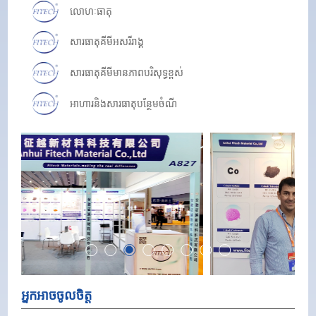
លោហៈធាតុ
សារធាតុគីមីអសរីរាង្គ
សារធាតុគីមីមានភាពបរិសុទ្ធខ្ពស់
អាហារនិងសារធាតុបន្ថែមចំណី
អាលុយមីញ៉ូម Ferro
ឧបករណ៍
អ្នកអាចចូលចិត្ត