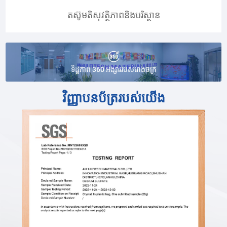
តស៊ូមតិសុវត្ថិភាពនិងបរិស្ថាន
ទិដ្ឋភាព 360 អង្សាររបស់រោងចក្រ
វិញ្ញាបនប័ត្ររបស់យើង