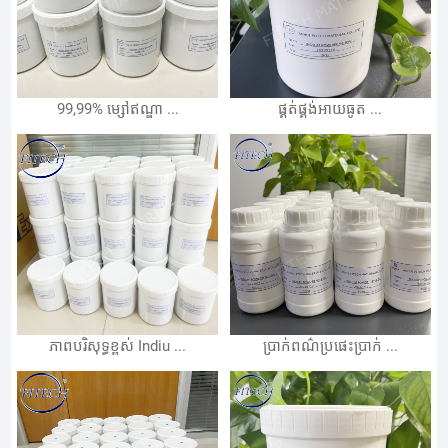
99,99% ម្សៅឥណ្ឌា ...
ផ្គត់ផ្គង់អាយធូត ...
ភាពបរិសុទ្ធខ្ពស់ Indiu ...
ប្រាក់ពណ៌ប្រផេះប្រាក់ ...