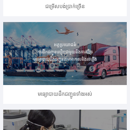
ជម្រើសបង់ប្រាក់ច្រើន
អត្ថប្រយោជន៍
ការដឹកជញ្ជូនលឿនជាមួយនឹងការគាំទ្រ
មធ្យោបាយដឹកជញ្ជូនតាមអាកាសនិងរថភ្លើង
មធ្យោបាយដឹកជញ្ជូនទាំងអស់