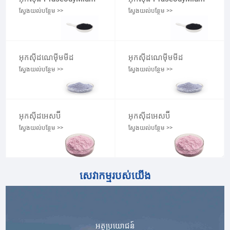
ស្វែងយល់បន្ថែម >>
ស្វែងយល់បន្ថែម >>
អុកស៊ីដណេម៉ីមមីដ
អុកស៊ីដណេម៉ីមមីដ
ស្វែងយល់បន្ថែម >>
ស្វែងយល់បន្ថែម >>
អុកស៊ីដអេសប៊ី
អុកស៊ីដអេសប៊ី
ស្វែងយល់បន្ថែម >>
ស្វែងយល់បន្ថែម >>
សេវាកម្មរបស់យើង
អត្ថប្រយោជន៍