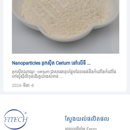
Nanoparticles អុកស៊ីត Cerium នៅលើទី ...
អុកស៊ីតណាណូ - cerium ជាសារធាតុបន្ថែមដែលធន់នឹងកំដៅនៃកំដៅនៃ
កៅស៊ូស៊ីលីកុនដើរតួយ៉ាងសំខាន់ ...
2024- មីនា -6
ស្វែងយល់ផលិតផល
អាលុយមីញ៉ូម Ferro