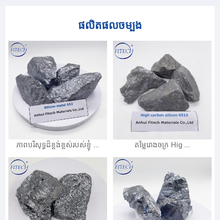
ផលិតផលចម្បង
ភាពបរិសុទ្ធដ៏ខ្ពង់ខ្ពស់របស់ខ្ញុំ ...
តម្លៃរោងចក្រ Hig ...