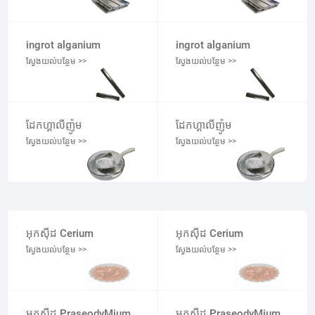
ingrot alganium
ingrot alganium
ស្វែងយល់បន្ថែម >>
ស្វែងយល់បន្ថែម >>
ដែកហ្គាលីញ៉ូម
ដែកហ្គាលីញ៉ូម
ស្វែងយល់បន្ថែម >>
ស្វែងយល់បន្ថែម >>
អុកស៊ីដ Cerium
អុកស៊ីដ Cerium
ស្វែងយល់បន្ថែម >>
ស្វែងយល់បន្ថែម >>
អុកស៊ីដ PraseodyMium
អុកស៊ីដ PraseodyMium