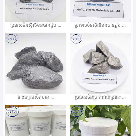
ប្រទេសចិនស៊ីលីខនបានជួប ...
ប្រទេសចិនស៊ីលីខនបានជួប ...
រោងចក្រផលិតបាន ...
ប្រទេសចិនប្រាក់ពណ៌ប្រផេះ ...