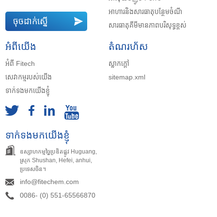
អាហារនិងសារធាតុបន្ថែមចំណី
ចុចដាក់ស្នើ
សារធាតុគីមីមានភាពបរិសុទ្ធខ្ពស់
អំពីយើង
តំណរហ័ស
អំពី Fitech
ស្លាកក្តៅ
សេវាកម្មរបស់យើង
sitemap.xml
ទាក់ទងមកយើងខ្ញុំ
ទាក់ទងមកយើងខ្ញុំ
ឧស្សាហកម្មច្នៃប្រឌិតផ្លូវ Huguang,
ស្រុក Shushan, Hefei, anhui,
ប្រទេសចិន។
info@fitechem.com
0086- (0) 551-65566870